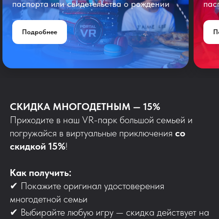
паспорта или свидетельства о рождении
пас
Подробнее
П
СКИДКА МНОГОДЕТНЫМ — 15%
Приходите в наш VR-парк большой семьей и
погружайся в виртуальные приключения
со
скидкой 15%
!
Как получить:
✔ Покажите оригинал удостоверения
многодетной семьи
✔ Выбирайте любую игру — скидка действует на