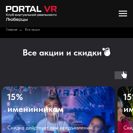
Главная
→
Все акции
Все акции и скидки💣
15%
1
именинникам
и
Скидка действует при предъявлении
Ски