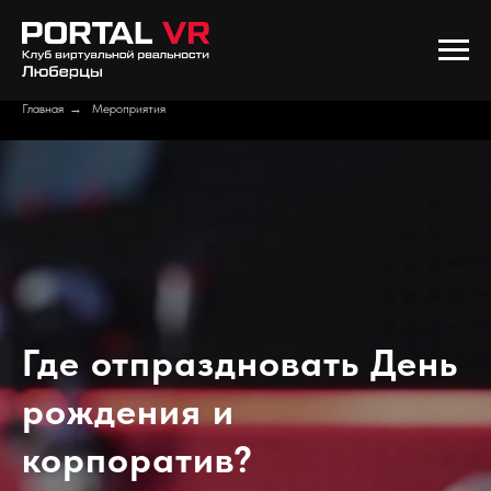
Главная
→
Мероприятия
Где отпраздновать День
рождения и
корпоратив?