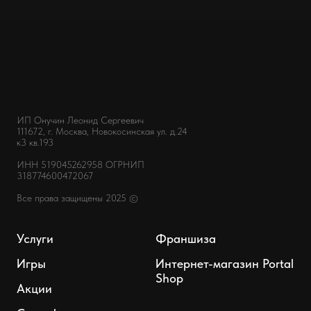
ИП Онучин Леонид Сергеевич
111672, г. Москва, Новокосинская ул. д.24
к3 кв.193
ИНН 519045262958 ОГРНИП
318774600472067
Все права защищены 2025 ©
Услуги
Франшиза
Игры
Интернет-магазин Portal
Shop
Акции