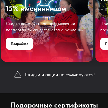
15% именинникам
- 
Скидка действует при предъявлении
При
паспорта или свидетельства о рождении
пре
Подробнее
П
Скидки и акции не суммируются!
Подарочные сертификаты