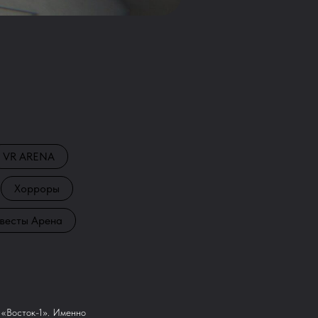
VR ARENA
Хорроры
весты Арена
 «Восток-1». Именно