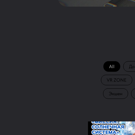
All
До
VR ZONE
Экшен