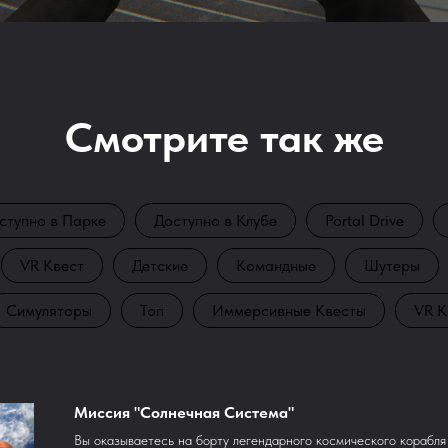
Смотрите так же
ступно в Парке
Доступно в Клубе
Portal Drive
VR Квест
Детские
Командные
Шутеры
Симуляторы
Топ
Иммерсивные Квесты
VR К
Миссия "Солнечная Система"
Вы оказываетесь на борту легендарного космического корабля