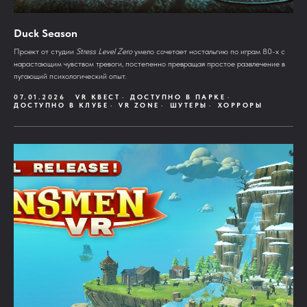
Duck Season
Проект от студии
Stress Level Zero
умело сочетает ностальгию по играм 80-х с
нарастающим чувством тревоги, постепенно превращая простое развлечение в
пугающий психологический опыт.
07.01.2026
VR КВЕСТ
ДОСТУПНО В ПАРКЕ
ДОСТУПНО В КЛУБЕ
VR ZONE
ШУТЕРЫ
ХОРРОРЫ