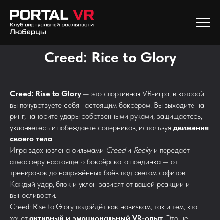
Creed: Rice to Glory
Creed: Rise to Glory
— это спортивная VR-игра, в которой
вы почувствуете себя настоящим боксёром. Вы выходите на
ринг, наносите удары собственными руками, защищаетесь,
уклоняетесь и побеждаете соперников, используя
движения
своего тела
.
Игра вдохновлена фильмами
Creed
и
Rocky
и передаёт
атмосферу настоящего боксёрского поединка — от
тренировок до напряжённых боёв под светом софитов.
Каждый удар, блок и уклон зависят от вашей реакции и
выносливости.
Creed: Rise to Glory подойдёт как новичкам, так и тем, кто
хочет
активный и эмоциональный VR-опыт
. Это не