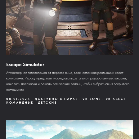
Escape Simulator
Aтмосферная головоломка от первого лица, вдохновлённая реальными квест-
комнатами. Игроку предстоит исследовать детально проработанные локации,
находить подсказки и решать логические задачи, чтобы выбраться из закрытого
помещения.
08.01.2026
ДОСТУПНО В ПАРКЕ
VR ZONE
VR КВЕСТ
КОМАНДНЫЕ
ДЕТСКИЕ