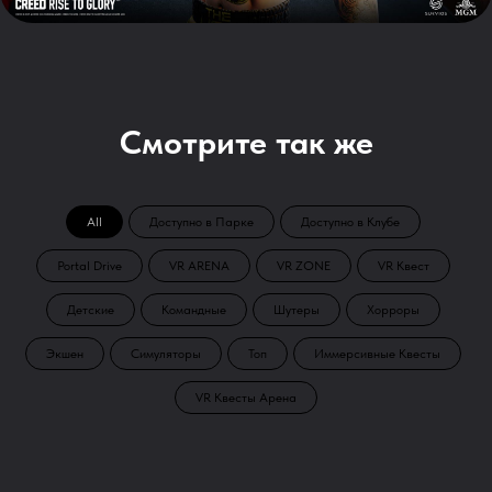
Смотрите так же
All
Доступно в Парке
Доступно в Клубе
Portal Drive
VR ARENA
VR ZONE
VR Квест
Детские
Командные
Шутеры
Хорроры
Экшен
Симуляторы
Топ
Иммерсивные Квесты
VR Квесты Арена