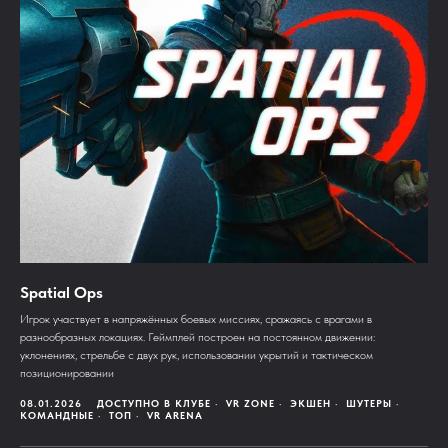
Spatial Ops
Игрок участвует в напряжённых боевых миссиях, сражаясь с врагами в
разнообразных локациях. Геймплей построен на постоянном движении:
уклонениях, стрельбе с двух рук, использовании укрытий и тактическом
позиционировании
08.01.2026
ДОСТУПНО В КЛУБЕ
VR ZONE
ЭКШЕН
ШУТЕРЫ
КОМАНДНЫЕ
ТОП
VR ARENA