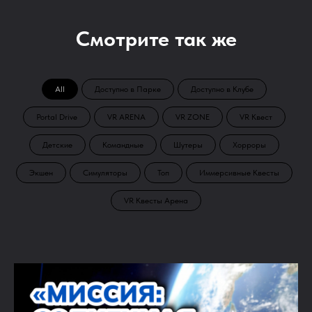
Смотрите так же
All
Доступно в Парке
Доступно в Клубе
Portal Drive
VR ARENA
VR ZONE
VR Квест
Детские
Командные
Шутеры
Хорроры
Экшен
Симуляторы
Топ
Иммерсивные Квесты
VR Квесты Арена