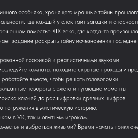
ринного особняка, хранящего мрачные тайны прошлог
льности, где каждый уголок таит загадки и опасност
ошенном поместье XIX века, где когда-то произошла
ает задание раскрыть тайну исчезновения последнего
рованной графикой и реалистичными звуками
сследуйте комнаты, находите скрытые проходы и пр
работайте вместе, чтобы решать головоломки
жиданные повороты сюжета и пугающие моменты
поиска ключей до расшифровки древних шифров
го погружения в мистическую историю.
чкам в VR, так и опытным игрокам.
поместья и выбраться живыми? Время начать приключ