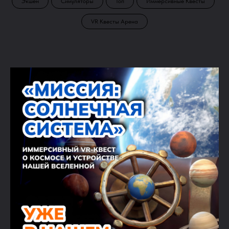
Экшен
Симуляторы
Топ
Иммерсивные Квесты
VR Квесты Арена