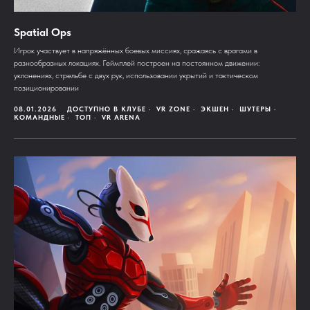
Spatial Ops
Игрок участвует в напряжённых боевых миссиях, сражаясь с врагами в
разнообразных локациях. Геймплей построен на постоянном движении:
уклонениях, стрельбе с двух рук, использовании укрытий и тактическом
позиционировании
08.01.2026
ДОСТУПНО В КЛУБЕ
VR ZONE
ЭКШЕН
ШУТЕРЫ
КОМАНДНЫЕ
ТОП
VR ARENA