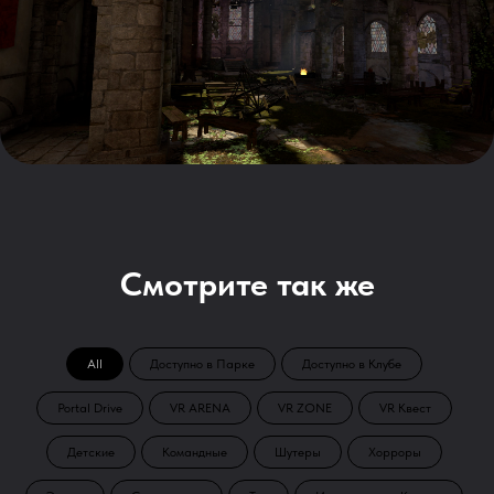
Смотрите так же
All
Доступно в Парке
Доступно в Клубе
Portal Drive
VR ARENA
VR ZONE
VR Квест
Детские
Командные
Шутеры
Хорроры