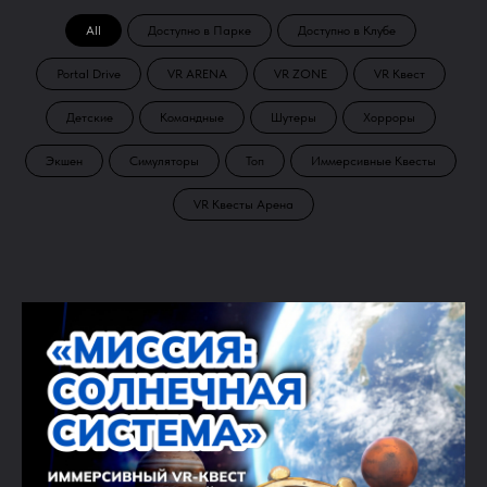
All
Доступно в Парке
Доступно в Клубе
Portal Drive
VR ARENA
VR ZONE
VR Квест
Детские
Командные
Шутеры
Хорроры
Экшен
Симуляторы
Топ
Иммерсивные Квесты
VR Квесты Арена