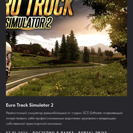
Euro Track Simulator 2
Реалистичный симулятор дальнобойщика от студии
SCS Software
, позволяющий
почувствовать себя профессиональным водителем грузовика и владельцем
собственной транспортной компании
07.01.2026
ДОСТУПНО В ПАРКЕ
PORTAL DRIVE