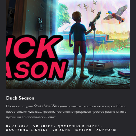
Duck Season
Проект от студии
Stress Level Zero
умело сочетает ностальгию по играм 80-х с
нарастающим чувством тревоги, постепенно превращая простое развлечение в
пугающий психологический опыт.
07.01.2026
VR КВЕСТ
ДОСТУПНО В ПАРКЕ
ДОСТУПНО В КЛУБЕ
VR ZONE
ШУТЕРЫ
ХОРРОРЫ