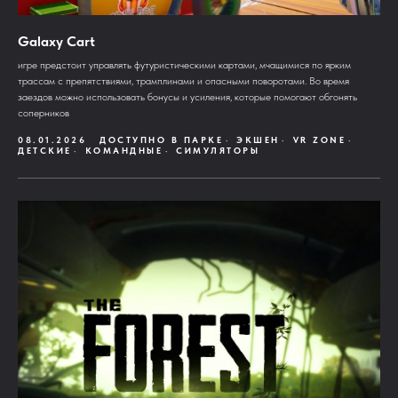
Galaxy Cart
игре предстоит управлять футуристическими картами, мчащимися по ярким
трассам с препятствиями, трамплинами и опасными поворотами. Во время
заездов можно использовать бонусы и усиления, которые помогают обгонять
соперников
08.01.2026
ДОСТУПНО В ПАРКЕ
ЭКШЕН
VR ZONE
ДЕТСКИЕ
КОМАНДНЫЕ
СИМУЛЯТОРЫ