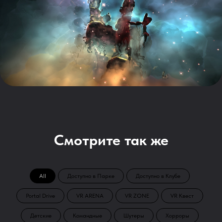
Смотрите так же
All
Доступно в Парке
Доступно в Клубе
Portal Drive
VR ARENA
VR ZONE
VR Квест
Детские
Командные
Шутеры
Хорроры