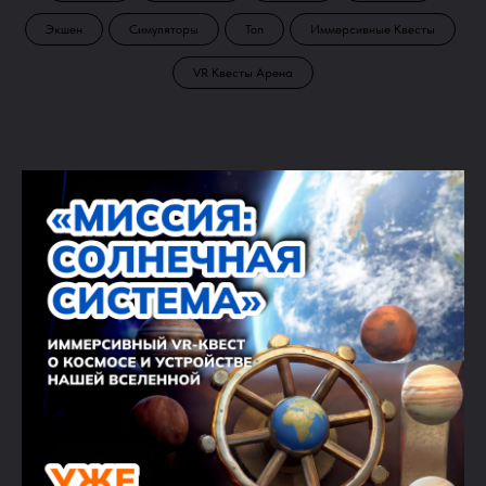
Экшен
Симуляторы
Топ
Иммерсивные Квесты
VR Квесты Арена