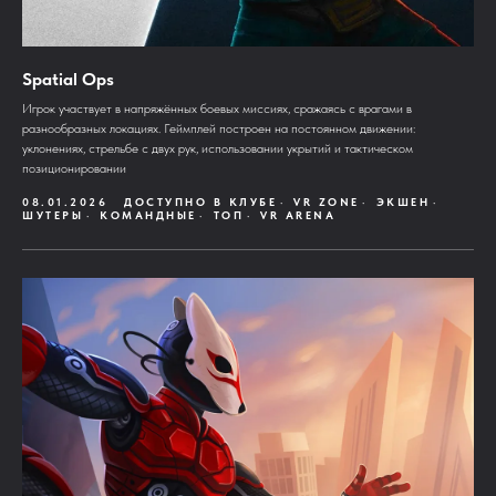
Spatial Ops
Игрок участвует в напряжённых боевых миссиях, сражаясь с врагами в
разнообразных локациях. Геймплей построен на постоянном движении:
уклонениях, стрельбе с двух рук, использовании укрытий и тактическом
позиционировании
08.01.2026
ДОСТУПНО В КЛУБЕ
VR ZONE
ЭКШЕН
ШУТЕРЫ
КОМАНДНЫЕ
ТОП
VR ARENA