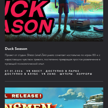
Duck Season
Проект от студии
Stress Level Zero
умело сочетает ностальгию по играм 80-х с
нарастающим чувством тревоги, постепенно превращая простое развлечение в
пугающий психологический опыт.
07.01.2026
VR КВЕСТ
ДОСТУПНО В ПАРКЕ
ДОСТУПНО В КЛУБЕ
VR ZONE
ШУТЕРЫ
ХОРРОРЫ