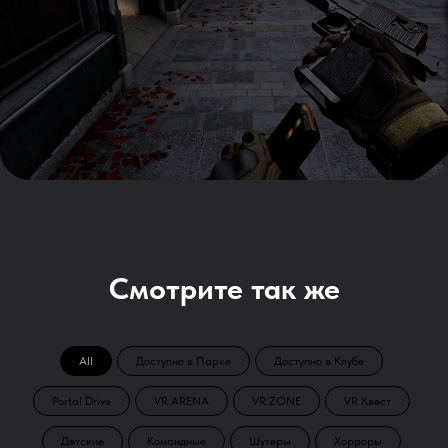
Смотрите так же
All
Доступно в Парке
Доступно в Клубе
Portal Drive
VR ARENA
VR ZONE
VR Квест
Детские
Командные
Шутеры
Хорроры