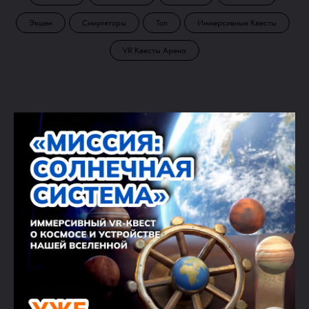
Экшен
Симуляторы
Топ
Иммерсивные Квесты
VR Квесты Арена