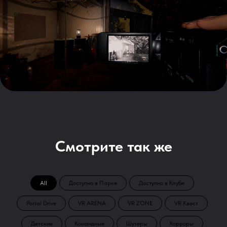
Смотрите так же
All
Доступно в Парке
Доступно в Клубе
Portal Drive
VR ARENA
VR ZONE
VR Квест
Детские
Командные
Шутеры
Хорроры