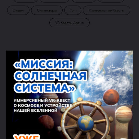
Экшен
Симуляторы
Топ
Иммерсивные Квесты
VR Квесты Арена