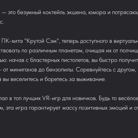
e — это безумный коктейль экшена, юмора и потрясаю
с.
ПК-хита "Крутой Сэм", теперь доступного в виртуаль
твовать по различным планетам, очищая их от полчи
лью: начав с бластерных пистолетов, вы быстро получ
от миниганов до бензопилы. Соревнуйтесь с другом, 
 вы веселитесь и боретесь за выживание.
пал в топ лучших VR-игр для новичков. Будь то весё
м, эта игра гарантирует массу позитивных эмоций и о