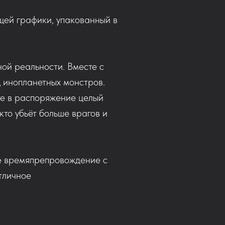
щей графики, упакованный в
ной реальности. Вместе с
щ инопланетных монстров.
ите в распоряжение целый
кто убьёт больше врагов и
лое времяпрепровождение с
тличное