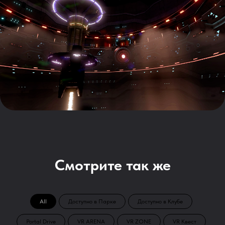
Смотрите так же
All
Доступно в Парке
Доступно в Клубе
Portal Drive
VR ARENA
VR ZONE
VR Квест