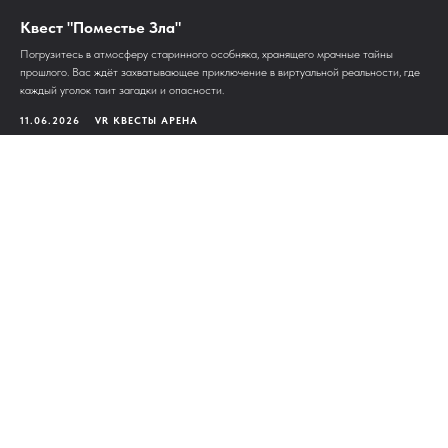
Квест "Поместье Зла"
Погрузитесь в атмосферу старинного особняка, хранящего мрачные тайны
прошлого. Вас ждёт захватывающее приключение в виртуальной реальности, где
каждый уголок таит загадки и опасности.
11.06.2026
VR КВЕСТЫ АРЕНА