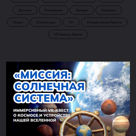
Детские
Командные
Шутеры
Хорроры
Экшен
Симуляторы
Топ
Иммерсивные Квесты
VR Квесты Арена