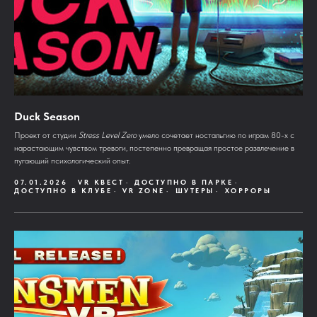
Duck Season
Проект от студии
Stress Level Zero
умело сочетает ностальгию по играм 80-х с
нарастающим чувством тревоги, постепенно превращая простое развлечение в
пугающий психологический опыт.
07.01.2026
VR КВЕСТ
ДОСТУПНО В ПАРКЕ
ДОСТУПНО В КЛУБЕ
VR ZONE
ШУТЕРЫ
ХОРРОРЫ