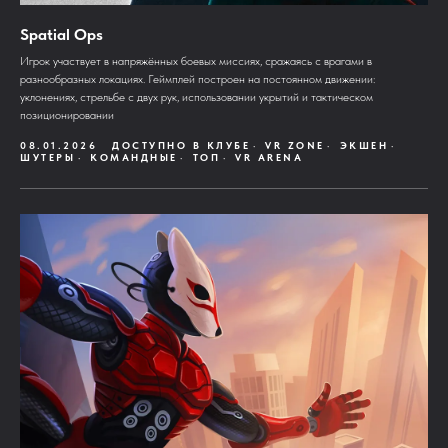
Spatial Ops
Игрок участвует в напряжённых боевых миссиях, сражаясь с врагами в
разнообразных локациях. Геймплей построен на постоянном движении:
уклонениях, стрельбе с двух рук, использовании укрытий и тактическом
позиционировании
08.01.2026
ДОСТУПНО В КЛУБЕ
VR ZONE
ЭКШЕН
ШУТЕРЫ
КОМАНДНЫЕ
ТОП
VR ARENA