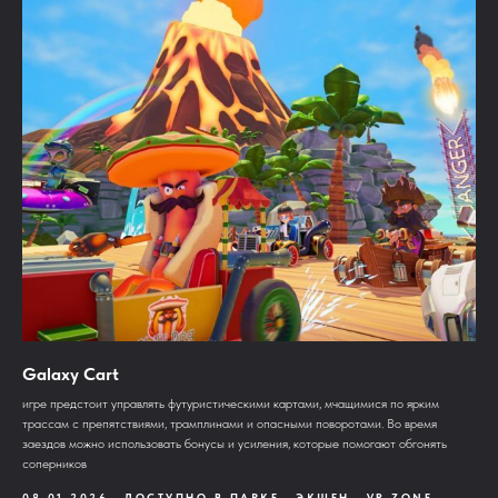
Galaxy Cart
игре предстоит управлять футуристическими картами, мчащимися по ярким
трассам с препятствиями, трамплинами и опасными поворотами. Во время
заездов можно использовать бонусы и усиления, которые помогают обгонять
соперников
08.01.2026
ДОСТУПНО В ПАРКЕ
ЭКШЕН
VR ZONE