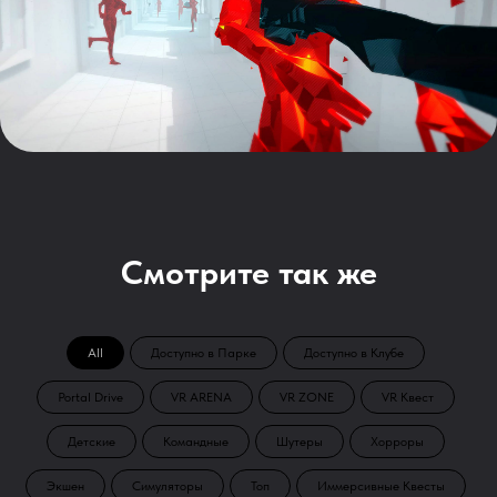
Смотрите так же
All
Доступно в Парке
Доступно в Клубе
Portal Drive
VR ARENA
VR ZONE
VR Квест
Детские
Командные
Шутеры
Хорроры
Экшен
Симуляторы
Топ
Иммерсивные Квесты