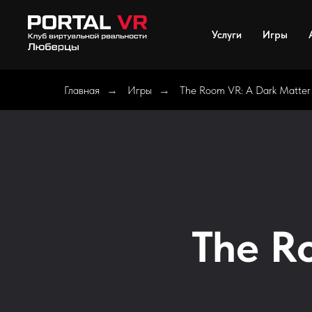
Услуги
Игры
Главная
Игры
The Room VR: A Dark Matter
→
→
The R