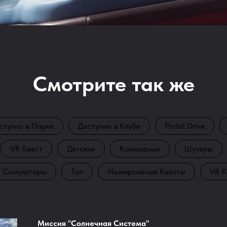
Смотрите так же
ступно в Парке
Доступно в Клубе
Portal Drive
VR Квест
Детские
Командные
Шутеры
Симуляторы
Топ
Иммерсивные Квесты
VR К
Миссия "Солнечная Система"