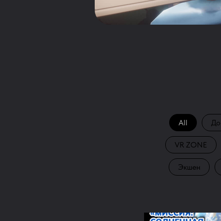
All
До
VR ZONE
Экшен