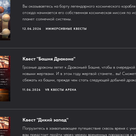
Вы оказываетесь на борту легендарного космического корабля
отсюда начинается его собственная космическая миссия по и
планет солнечной системы.
12.06.2026
ИММЕРСИВНЫЕ КВЕСТЫ
Квест "Башня Дракона"
Грозные драконы летят к Драконьей Башне, чтобы в очередной 
новыми жертвами. И в этом году жертвой станете… вы! Сможет
сбежать из башни, прежде чем стать следующей добычей драк
11.06.2026
VR КВЕСТЫ АРЕНА
Квест "Дикий запад"
Погрузитесь в захватывающее путешествие сквозь время с уни
вам предстоит пройти через череду временных парадоксов и за