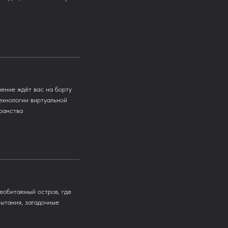
ение ждёт вас на борту
ехнологии виртуальной
ранства
еобитаемый остров, где
ытания, загадочные