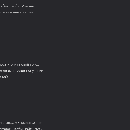
 «Восток-1». Именно
сследованию восьми
раз утолить свой голод
е ли вы и ваши попутчики
онов?
кальным VR-квестом, где
гадок, чтобы найти путь