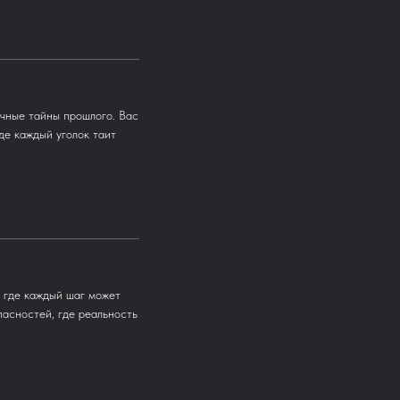
ачные тайны прошлого. Вас
де каждый уголок таит
 где каждый шаг может
пасностей, где реальность