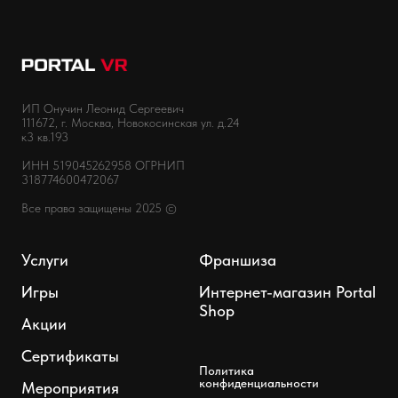
ИП Онучин Леонид Сергеевич
111672, г. Москва, Новокосинская ул. д.24
к3 кв.193
ИНН 519045262958 ОГРНИП
318774600472067
Все права защищены 2025 ©
Услуги
Франшиза
Игры
Интернет-магазин Portal
Shop
Акции
Сертификаты
Политика
конфиденциальности
Мероприятия